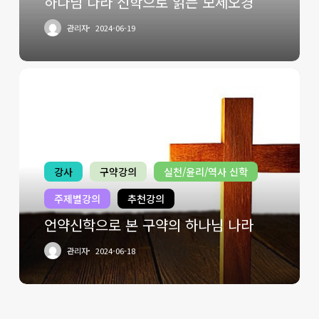
하나님 나라 신학으로 읽는 모세오경
관리자
2024-06-19
강사
구약강의
실천/윤리/역사 신학
주제별강의
추천강의
언약신학으로 본 구약의 하나님 나라
관리자
2024-06-18