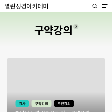
Men
Skip
열린성경아카데미
to
search
main
content
구약강의
2
강사
구약강의
추천강의