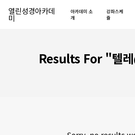
Skip
열린성경아카데
아카데미 소
강좌스케
to
미
개
쥴
main
content
Hit enter to search or ESC to close
Results For
"텔레
Sorry, no results w