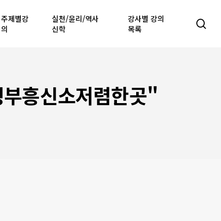
주제별강
실천/윤리/역사
강사별 강의
sea
의
신학
목록
청부흥신소저렴한곳"