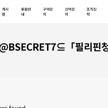
게시
후원안
구약강
신약강
조직신
판
내
의
의
학
@BSECRET7⊆「필리핀
ere found.