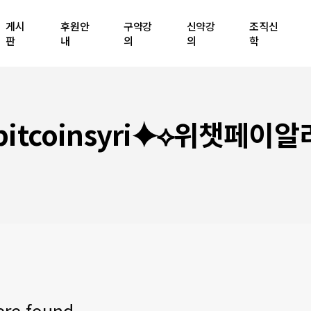
게시
후원안
구약강
신약강
조직신
판
내
의
의
학
itcoinsyri⯌⟡위챗페
ere found.