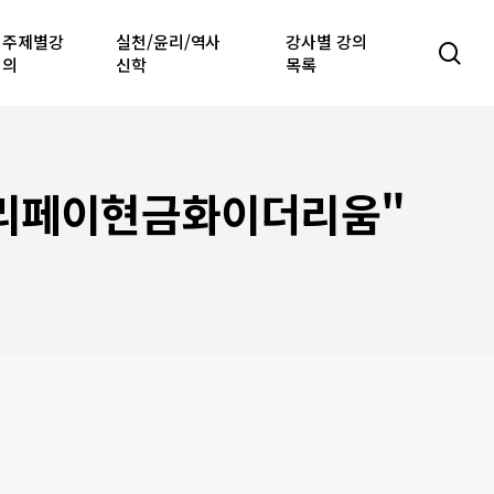
주제별강
실천/윤리/역사
강사별 강의
sea
의
신학
목록
이알리페이현금화이더리움"