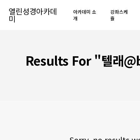
Skip
열린성경아카데
아카데미 소
강좌스케
to
미
개
쥴
main
content
Hit enter to search or ESC to close
Results For
"텔래@b
Sorry, no results w