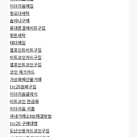
이더리움매입
핑오다세탁
솔라나구매
휴대폰결제비트구입
핑돈세탁
테더매입
엘포인트비트구입
비트코인카드구입
엘포인트코인구입
코인 체크카드
가상화폐선물거래
trc20원화구입
이더리움클레식
비트코인 현금화
이더리움 리플
국내거래소fds해결방법
trc20 구매대행
도난신용카드코인구입