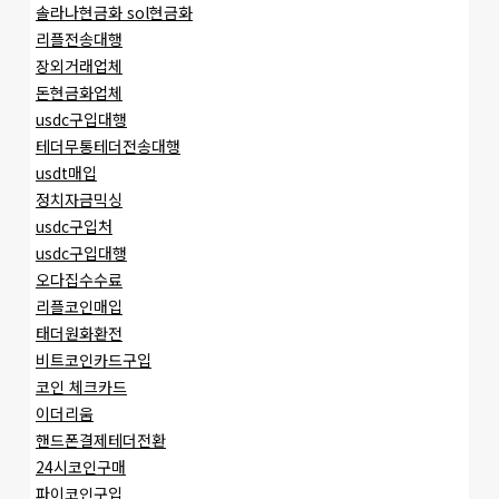
솔라나현금화 sol현금화
리플전송대행
장외거래업체
돈현금화업체
usdc구입대행
테더무통테더전송대행
usdt매입
정치자금믹싱
usdc구입처
usdc구입대행
오다집수수료
리플코인매입
태더원화환전
비트코인카드구입
코인 체크카드
이더리움
핸드폰결제테더전환
24시코인구매
파이코인구입