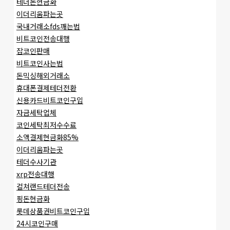
테더돈현금화
이더리움파는곳
국내거래소fds깨는법
비트코인전송대행
잡코인판매
비트코인사는법
돈믹싱해외거래소
휴대폰결제테더전환
신용카드비트코인구입
자금세탁업체
코인세탁최저수수료
소액결제현금화85%
이더리움파는곳
테더수사기관
xrp전송대행
컬쳐랜드테더전송
핑돈현금화
롯데상품권비트코인구입
24시코인구매