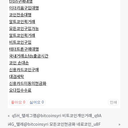
tron구매대행
이더리움구입대행
코인전송대행
알트코인퀵거래
모든코인구입가능
알트코인퀵거래
비트코인구입
테더트론구매대행
국내거래소fds출금시간
코인 손대손
신용카드코인구매
대검세탁
신용카드미동의현금화
오다집수수료
좋아요
0
싫어요
0
인쇄
«
q5H_텔레그램@bitcoinsyri 비트코인개인거래_q9A
i4G_텔레@bitcoinsyri 모든코인현금화 네로코인_u8F
»