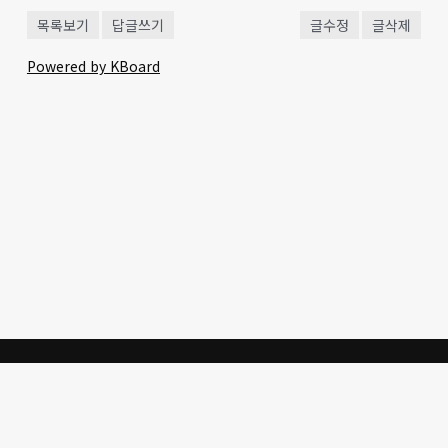
목록보기
답글쓰기
글수정
글삭제
Powered by KBoard
생명의 말씀을 통한 한국교회
의 개혁과 성도의 삶의 갱신
을