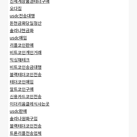
신세계상품권테더구매
오다집
usdc전송대행
돈현금화당일정산
솔라나현금화
usdc매입
리플코인판매
비트코인개인거래
믹싱재테크
비트코인송금대행
블랙테더코인전송
테더코인매입
알트코인구매
신용카드코인전송
이더리움클레식사는곳
usdc판매
솔라나원화구입
블랙테더코인전송
트론리플전송업체