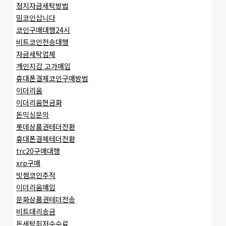
정치자금세탁방법
밈코인삽니다
코인구매대행24시
비트코인전송대행
자금세탁업체
개인지갑 고가매입
휴대폰결제코인구매방법
이더리움
이더리움현금화
돈믹싱문의
롯데상품권테더전환
휴대폰결제테더전환
trc20구매대행
xrp구매
빗썸코인추적
이더리움매입
문화상품권테더전송
비트대리송금
돈세탁최저수수료