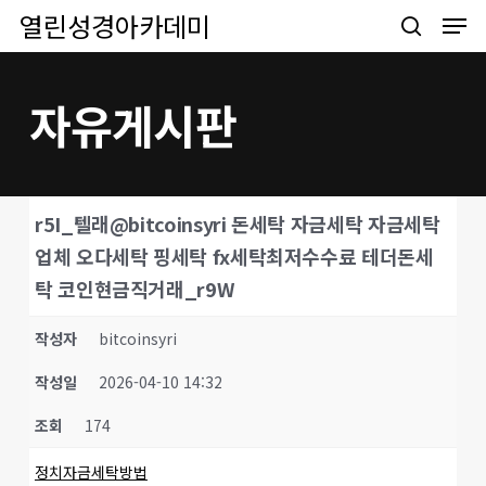
Men
Skip
열린성경아카데미
to
search
main
content
자유게시판
r5I_텔래@bitcoinsyri 돈세탁 자금세탁 자금세탁
업체 오다세탁 핑세탁 fx세탁최저수수료 테더돈세
탁 코인현금직거래_r9W
작성자
bitcoinsyri
작성일
2026-04-10 14:32
조회
174
정치자금세탁방법