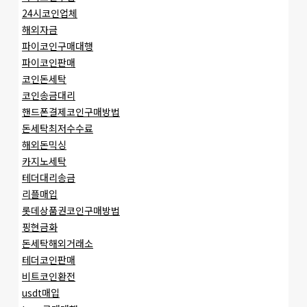
24시코인업체
해외자금
파이코인구매대행
파이코인판매
코인돈세탁
코인송금대리
핸드폰결제코인구매방법
돈세탁최저수수료
해외돈믹싱
카지노세탁
테더대리송금
리플매입
롯데상품권코인구매방법
핑현금화
돈세탁해외거래소
테더코인판매
비트코인환전
usdt매입