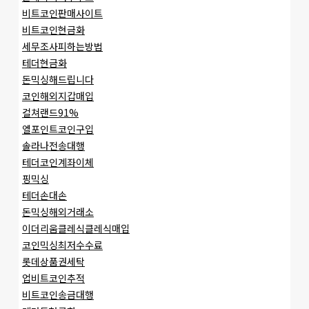
비트코인판매사이트
비트코인현금화
세무조사피하는방법
테더현금화
돈믹싱해드립니다
코인해외지갑매입
컬쳐랜드91%
엘포인트코인구입
솔라나전송대행
테더코인계좌이체
핑믹싱
테더손대손
돈믹싱해외거래소
이더리움클레식클레식매입
코인믹싱최저수수료
롯데상품권세탁
업비트코인추적
비트코인송금대행