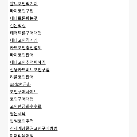
알트코인퀵거래
파이코인구입
테더트론파는곳
검돈믹싱
테더트론구매대행
테더코인직거래
카드코인충전업체
파이코인판매
테더코인추척피하기
신용카드비트코인구입
리플코인판매
usdc현금화
코인구매사이트
코인구매대행
코인현금화수수료
핑돈세탁
빗썸코인추적
신세계상품권코인구매방법
이더리움매입