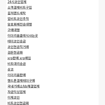
24시코인업체
소액결제비트구입
컬쳐랜드세탁
업비트코인추적
암호화폐전송대행
구매대행
이더리움클레식사는곳
테더코인송금
코인현금직거래
검돈현금화
xrp판매 xrp매입
비트대리송금
상코
이더리움판매
핸드폰결제테더구매
국내거래소fds해결업체
자금믹싱업체
이체코인
비트코인현금화