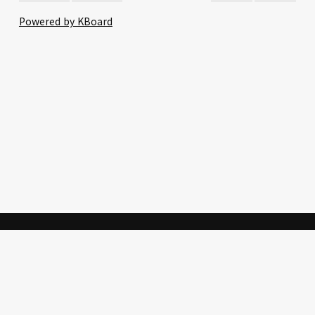
Powered by KBoard
생명의 말씀을 통한 한국교회
의 개혁과 성도의 삶의 갱신
을
위한 사역에 동참을 부탁드립
니다.