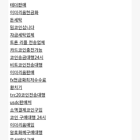
테더판매
이더리움현금화
돈세탁
밈코인삽니다
자금세탁업체
트론 리플 전송업체
카드코인충전가능
코인송금대행24시
비트코인전송대행
이더리움판매
fx현금화최저수수료
환치기
trc20코인전송대행
usdc판매처
소액결제코인구입
코인 구매대행 24시
이더리움매입
암호화폐구매대행
문상테더구매