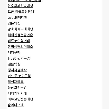
암호화폐전송대행
트론 리플코인판매
usdt판매대행
검돈믹싱
암호화폐구매대행
해외선물현금인출
비트코인퀵거래
돈믹싱해외거래소
테더구매
trc20 원화구입
검돈믹싱
정치자금세탁
카드로 코인구입
믹싱재테크
문상코인구입
테더개인거래
비트코인전송대행
솔라나구매