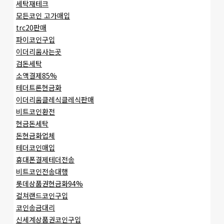
세탁재테크
모든코인 고가매입
trc20판매
파이코인구입
이더리움사는곳
검돈세탁
소액결제85%
테더트론현금화
이더리움클레식클레식판매
비트코인환전
현금돈세탁
돈현금화업체
테더코인매입
휴대폰결제테더전송
비트코인전송대행
롯데상품권현금화94%
컬쳐랜드코인구입
코인송금대리
신세계상품권코인구입