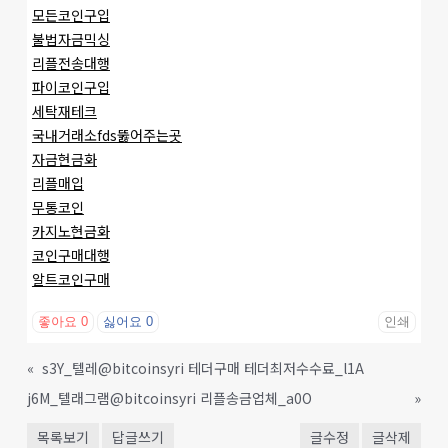
모든코인구입
불법자금믹싱
리플전송대행
파이코인구입
세탁재테크
국내거래소fds뚫어주는곳
자금현금화
리플매입
무통코인
카지노현금화
코인구매대행
알트코인구매
좋아요
0
싫어요
0
인쇄
«
s3Y_텔레@bitcoinsyri 테더구매 테더최저수수료_l1A
j6M_텔래그램@bitcoinsyri 리플송금업체_a0O
»
목록보기
답글쓰기
글수정
글삭제