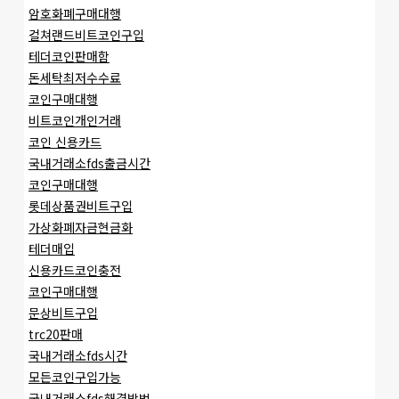
암호화폐구매대행
컬쳐랜드비트코인구입
테더코인판매함
돈세탁최저수수료
코인구매대행
비트코인개인거래
코인 신용카드
국내거래소fds출금시간
코인구매대행
롯데상품권비트구입
가상화폐자금현금화
테더매입
신용카드코인충전
코인구매대행
문상비트구입
trc20판매
국내거래소fds시간
모든코인구입가능
국내거래소fds해결방법