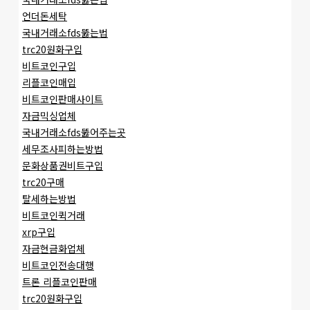
언더돈세탁
국내거래소fds뚫는법
trc20원화구입
비트코인구입
리플코인매입
비트코인판매사이트
자금믹싱업체
국내거래소fds뚫어주는곳
세무조사피하는방법
문화상품권비트구입
trc20구매
탈세하는방법
비트코인퀵거래
xrp구입
자금현금화업체
비트코인전송대행
트론 리플코인판매
trc20원화구입