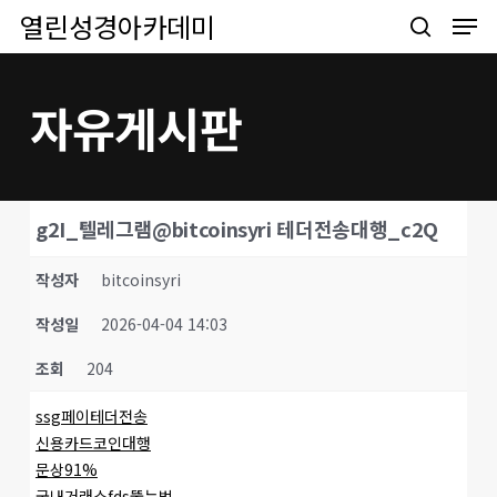
Men
Skip
열린성경아카데미
to
search
main
content
자유게시판
g2I_텔레그램@bitcoinsyri 테더전송대행_c2Q
작성자
bitcoinsyri
작성일
2026-04-04 14:03
조회
204
ssg페이테더전송
신용카드코인대행
문상91%
국내거래소fds뚫는법