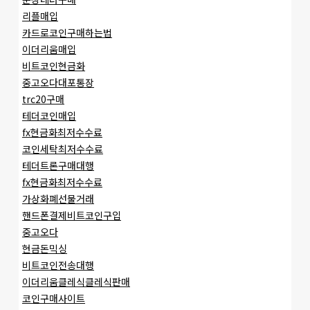
리플매입
카드로코인구매하는법
이더리움매입
비트코인현금화
중고오다대포통장
trc20구매
테더코인매입
fx현금화최저수수료
코인세탁최저수수료
테더트론구매대행
fx현금화최저수수료
가상화폐선물거래
핸드폰결제비트코인구입
중고오다
현금돈믹싱
비트코인전송대행
이더리움클레식클레식판매
코인구매사이트