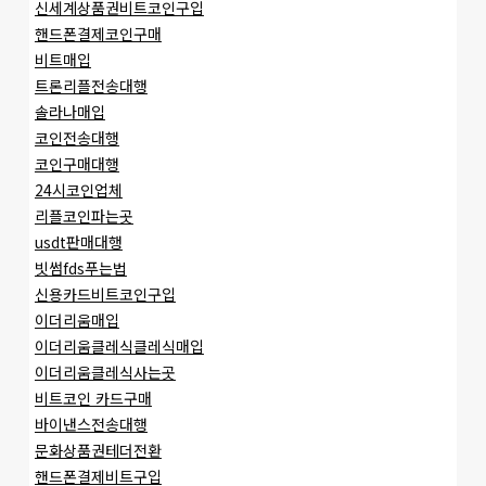
신세계상품권비트코인구입
핸드폰결제코인구매
비트매입
트론리플전송대행
솔라나매입
코인전송대행
코인구매대행
24시코인업체
리플코인파는곳
usdt판매대행
빗썸fds푸는법
신용카드비트코인구입
이더리움매입
이더리움클레식클레식매입
이더리움클레식사는곳
비트코인 카드구매
바이낸스전송대행
문화상품권테더전환
핸드폰결제비트구입