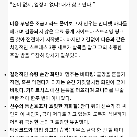
“돈이 없지, 열정이 없냐! 내가 찾고 만다!”
비용 부담을 조금이라도 줄여보고자 민우는 인터넷 바다를
헤매며 검증되지 않은 무료 중계 사이트나 스트리밍 링크
를 찾아 전전하기 시작했다. 하지만 어김없이 다음과 같은
치명적인 스트레스 3종 세트가 발목을 잡고 그의 소중한
주말 밤을 무참히 망치기 일쑤였다.
결정적인 슈팅 순간 화면이 멈추는 버퍼링:
골망을 흔들기
직전, 혹은 역전타가 터지는 순간 거짓말처럼 화면이 굳어
버렸다. 카타르시스 대신 분통을 터뜨리며 모니터를 부술
뻔한 적이 한두 번이 아니었다.
선수의 등번호조차 흐릿한 저화질:
잔디 위의 선수가 김 씨
인지 이 씨인지, 공이 어디로 가고 있는지 도무지 식별하기
어려워 극심한 눈의 피로감만 유발했다.
악성코드와 팝업 광고의 습격:
마우스 클릭 한 번 할 때마