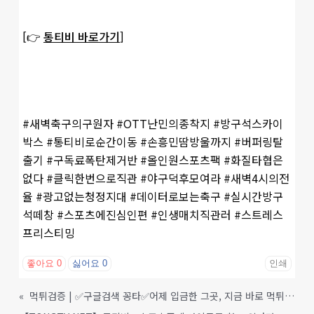
[👉
통티비 바로가기
]
#새벽축구의구원자 #OTT난민의종착지 #방구석스카이
박스 #통티비로순간이동 #손흥민땀방울까지 #버퍼링탈
출기 #구독료폭탄제거반 #올인원스포츠팩 #화질타협은
없다 #클릭한번으로직관 #야구덕후모여라 #새벽4시의전
율 #광고없는청정지대 #데이터로보는축구 #실시간방구
석떼창 #스포츠에진심인편 #인생매치직관러 #스트레스
프리스티밍
좋아요
0
싫어요
0
인쇄
«
먹튀검증 | ✅구글검색 꽁타✅어제 입금한 그곳, 지금 바로 먹튀 확인!