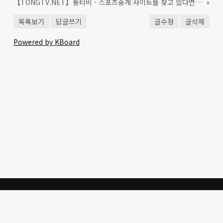
【TONGTV.NET】통티비 - 스포츠중계 사이트를 찾고 있다면? 통티비
»
목록보기
답글쓰기
글수정
글삭제
Powered by KBoard
생명의 말씀을 통한 한국교회
의 개혁과 성도의 삶의 갱신