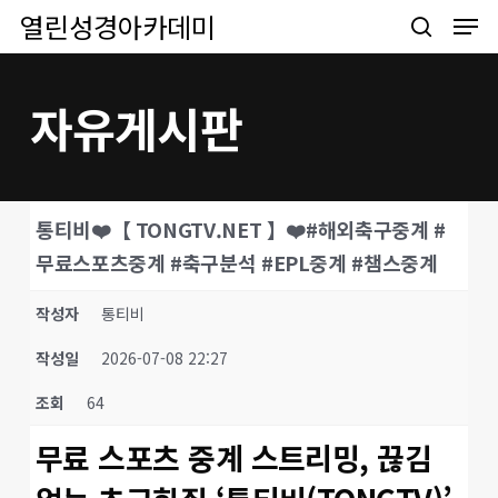
Men
Skip
열린성경아카데미
to
search
main
content
자유게시판
통티비❤️【 TONGTV.NET 】❤️#해외축구중계 #
무료스포츠중계 #축구분석 #EPL중계 #챔스중계
작성자
통티비
작성일
2026-07-08 22:27
조회
64
무료 스포츠 중계 스트리밍, 끊김