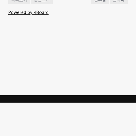
Powered by KBoard
생명의 말씀을 통한 한국교회
의 개혁과 성도의 삶의 갱신
을
위한 사역에 동참을 부탁드립