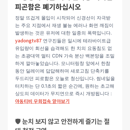
피곤함은 폐기하십시오
정말 뜨겁게 몰입이 시작되어 신경선이 자극받
는 주요 지점에서 재생 불능 에러나 화면 깨짐이
발생하는 것은 유저에 대한 일종의 폭력입니다.
yadongtv87
연구진들은 일시에 테라바이트급
유입량이 회선을 습격해도 한 치의 요동침도 없
는 초광대역 멀티 CDN 가속 분산 백본망을 조밀
하게 깔아놓았습니다. 모니터링창 앞에서 한참
동안 딜레이에 답답해하며 새로고침 단축키를
두드리던 피로함은 오늘로 청산입니다. 썸네일을
터치하는 단 0.1초의 짧은 순간에, 원하는 초고해
상도의 데이터가 무지연으로 즉시 개방됩니다 :
야동티비 우회접속 알아보기
🛡️ 눈치 보지 않고 안전하게 즐기는 절