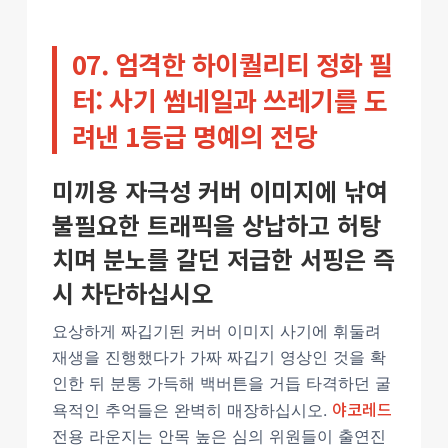
07. 엄격한 하이퀄리티 정화 필
터: 사기 썸네일과 쓰레기를 도
려낸 1등급 명예의 전당
미끼용 자극성 커버 이미지에 낚여
불필요한 트래픽을 상납하고 허탕
치며 분노를 갈던 저급한 서핑은 즉
시 차단하십시오
요상하게 짜깁기된 커버 이미지 사기에 휘둘려
재생을 진행했다가 가짜 짜깁기 영상인 것을 확
인한 뒤 분통 가득해 백버튼을 거듭 타격하던 굴
야코레드
욕적인 추억들은 완벽히 매장하십시오.
전용 라운지는 안목 높은 심의 위원들이 출연진