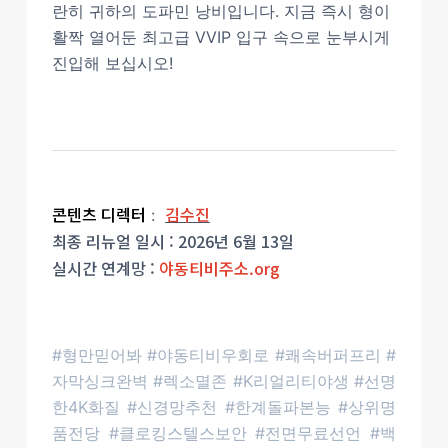
란히 귀하의 도파민 낭비입니다. 지금 즉시 형이
활짝 열어둔 최고급 VVIP 입구 속으로 눈부시게
진입해 보십시오!
콘텐츠 디렉터
김수진
:
최종 리뉴얼 일시 : 2026년 6월 13일
실시간 연계망 :
야동티비주소.org
#형만믿어봐 #야동티비우회로 #쾌속버퍼프리 #
자막싱크완벽 #렉소멸존 #K리얼리티야생 #선명
한4K화질 #신경망추천 #한계돌파본능 #상위명
품전당 #클로킹스텔스보안 #전면무료선언 #백