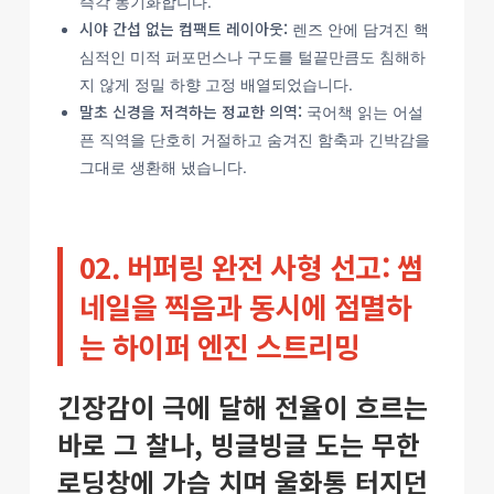
즉각 동기화합니다.
시야 간섭 없는 컴팩트 레이아웃:
렌즈 안에 담겨진 핵
심적인 미적 퍼포먼스나 구도를 털끝만큼도 침해하
지 않게 정밀 하향 고정 배열되었습니다.
말초 신경을 저격하는 정교한 의역:
국어책 읽는 어설
픈 직역을 단호히 거절하고 숨겨진 함축과 긴박감을
그대로 생환해 냈습니다.
02. 버퍼링 완전 사형 선고: 썸
네일을 찍음과 동시에 점멸하
는 하이퍼 엔진 스트리밍
긴장감이 극에 달해 전율이 흐르는
바로 그 찰나, 빙글빙글 도는 무한
로딩창에 가슴 치며 울화통 터지던