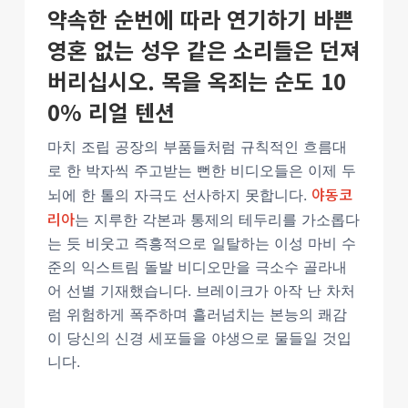
약속한 순번에 따라 연기하기 바쁜
영혼 없는 성우 같은 소리들은 던져
버리십시오. 목을 옥죄는 순도 10
0% 리얼 텐션
마치 조립 공장의 부품들처럼 규칙적인 흐름대
로 한 박자씩 주고받는 뻔한 비디오들은 이제 두
야동코
뇌에 한 톨의 자극도 선사하지 못합니다.
리아
는 지루한 각본과 통제의 테두리를 가소롭다
는 듯 비웃고 즉흥적으로 일탈하는 이성 마비 수
준의 익스트림 돌발 비디오만을 극소수 골라내
어 선별 기재했습니다. 브레이크가 아작 난 차처
럼 위험하게 폭주하며 흘러넘치는 본능의 쾌감
이 당신의 신경 세포들을 야생으로 물들일 것입
니다.