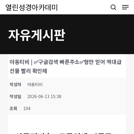
Men
Skip
열린성경아카데미
to
search
main
content
자유게시판
야동티비 | ✅구글검색 빠른주소✅형만 믿어 역대급
선물 빨리 확인해
작성자
야동티비
작성일
2026-06-13 15:38
조회
104