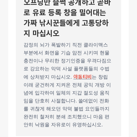
오프닝만 슬쩍 공개하고 곧바
로 유료 등록 창을 밀어대는
가짜 낚시꾼들에게 고통당하
지 마십시오
감정의 뇌가 폭발하기 직전 클라이맥스
부분에서 화면을 기습 암전 시키며 현물
충전이나 무리한 정기인증을 우격다짐으
로 강요하는 악덕 사설 플랫폼들의 수법
야동티비
에 상처받지 마십시오.
는 창립
이래 굳건하게 지켜온 전체 공익 개방 이
념에 입각하여 일체의 지갑 절도성 움직
임을 단호히 사절합니다. 쓸데없이 전화
를 귀찮게 해오던 악덕 불법 요인들까지
완전히 철저히 분쇄 조치했으니 마음 편
안히 낙원을 자유로이 유영하십시오.