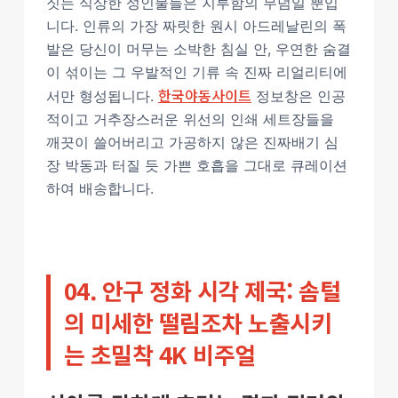
짓는 식상한 성인물들은 지루함의 무덤일 뿐입
니다. 인류의 가장 짜릿한 원시 아드레날린의 폭
발은 당신이 머무는 소박한 침실 안, 우연한 숨결
이 섞이는 그 우발적인 기류 속 진짜 리얼리티에
한국야동사이트
서만 형성됩니다.
정보창은 인공
적이고 거추장스러운 위선의 인쇄 세트장들을
깨끗이 쓸어버리고 가공하지 않은 진짜배기 심
장 박동과 터질 듯 가쁜 호흡을 그대로 큐레이션
하여 배송합니다.
04. 안구 정화 시각 제국: 솜털
의 미세한 떨림조차 노출시키
는 초밀착 4K 비주얼