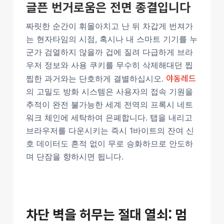
글픈 번거로움은 전면 종결입니다
짜릿한 순간이 휘몰아치고 난 뒤 차갑게 번져가
는 현자타임의 시점, 혹시나 내 스마트 기기를 누
군가 검열하지 않을까 겁에 질려 다급하게 브라
우저 정보와 사용 쿠키를 무수히 삭제해대던 찝
야동레드
찝한 과거와는 단호하게 결별하십시오.
의 고밀도 방화 시스템은 사용자의 접속 기원을
추적이 완전 불가능한 세계 전역의 프록시 네트
워크 체인에 세탁하여 은폐합니다. 탭을 내리고
브라우저를 다운시키는 즉시 1바이트의 잔여 신
호 데이터도 흔적 없이 무로 승화하므로 안도하
며 단잠을 향하시면 됩니다.
차단 벽을 허무는 절대 열쇠: 멈