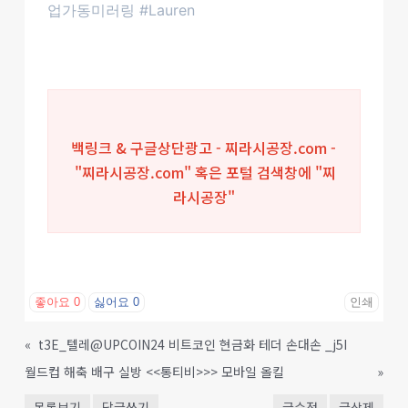
업가동미러링 #Lauren
백링크 & 구글상단광고 - 찌라시공장.com -
"찌라시공장.com" 혹은 포털 검색창에 "
찌
라시공장
"
좋아요
0
싫어요
0
인쇄
«
t3E_텔레@UPCOIN24 비트코인 현금화 테더 손대손 _j5I
월드컵 해축 배구 실방 <<통티비>>> 모바일 올킬
»
목록보기
답글쓰기
글수정
글삭제