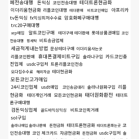
폐전송대행
테더트론현금화
돈믹싱
코인전송대행
이더리움현금화
아프리카
리플코인대행
테더판매
비트코인매입
tv돈믹싱
암호화폐구매대행
fx믹싱최저수수료
trc20구매대행
알트코인구매
롯데상품권매입
xrp매입
테더구매 테더판매
코인
비트송금업체
전송대행
핑세탁
세금적게내는방법
문상테더구매
이더리움사는곳
휴대폰결제비트구입
카드코인충
리플코인판매
솔라나구입
전업체
usdc구입처
트론리플코인전송
테더현금화
오다집수수료
해외자금
모든코인고가매입
24시코인업체
리플
usdt매입
솔라나원화구입
코인송금대리
태더원화환전
현금화
테더개인거래
모든코인현금화
테더트
론구매대행
검돈믹싱업체
비트코인퀵거래
골드바믹싱믹싱
sol구입
테더트론현금화
코
돈현금화
솔라나매입 솔라나판매
테더트론파는곳
인전송대행
코인 체크카드
자금현금화
usdc구입처
돈현금화
솔