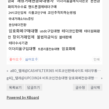
재정거래현금화대행사
금화
이더리움클레식사는곳
돈현금
화최저수수료
핸드폰결제테더구매
코인추적피하는방법
24시코인업체
리플코인구매
국내거래소fds증빙
문상테더전환
암호화폐구매대행
테더코인판매
usdc구입대행
테더원화환
장외거래업체
불법자금믹싱
전
블테판매
테더수사기관
이더리움구입대행
암호화폐
트론리플전송대행
좋아요
0
싫어요
0
인쇄
«
a8O_텔레@CASHFILTER365 비트코인판매사이트 테더무통테더전송대행 테더코인매입 비트코인사는법 코인구매사이트 테더코인판매 이더리움판매_o9F
g4Q_텔레@UPCOIN24 비트코인전송대행 암호화폐전송대행_x9L
»
목록보기
답글쓰기
글수정
글삭제
Powered by KBoard