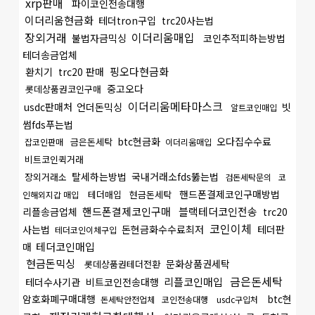
xrp판매
파이코인전송대행
이더리움현금화
테더tron구입
trc20사는법
장외거래
이더리움매입
불법자금믹싱
코인추적피하는방법
테더송금업체
핑오다현금화
환치기
trc20 판매
중고오다
롯데상품권코인구매
이더리움메타마스크
usdc판매처
언더돈믹싱
빗
알트코인매입
썸fds푸는법
btc현금화
오다집수수료
금은돈세탁
잡코인판매
이더리움매입
비트코인퀵거래
탈세하는방법
국내거래소fds뚫는법
장외거래소
검돈세탁문의
코
핸드폰결제코인구매방법
테더매입
현금돈세탁
인해외지갑 매입
핸드폰결제코인구매
블랙테더코인전송
리플송금업체
trc20
코인이체
사는법
돈현금화수수료최저
테더판
테더코인이체구입
테더코인매입
매
현금돈믹싱
문화상품권세탁
롯데상품권테더전환
금은돈세탁
리플코인매입
테더수사기관
비트코인전송대행
암호화폐구매대행
btc현
돈세탁안전업체
코인전송대행
usdc구입처