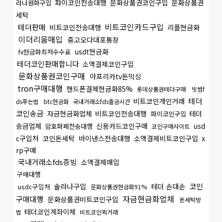
파이코인전송대행
문화상품권코인구입
문화상품권
라나원화구입
세탁
비트코인카드구입
테더판매
비트코인전송대행
리플현금화
이더리움매입
중고오다대포통장
usdt현금화
fx현금화최저수수료
테더코인판매합니다
소액결제코인구입
문화상품권코인구매
아프리카tv돈믹싱
tron구매대행
핸드폰결제현금화85%
롯데상품권테더구매
빗썸f
테더
비트코인개인거래
ds푸는법
btc현금화
국내거래소fds출금시간
코인송금
자금현금화업체
비트코인전송대행
테더
파이코인구입
송금업체
신용카드코인구매
usd
암호화폐전송대행
코인구매사이트
c구입처
코인돈세탁
바이낸스전송대행
소액결제비트코인구입
x
rp구매
국내거래소fds증빙
소액결제매입
구매대행
코인
솔라나구입
테더 손대손
usdc구입처
문화상품권현금화91%
자금현금화업체
구매대행
문화상품권비트코인구입
돈세탁방
테더코인계좌이체
법
비트코인퀵거래