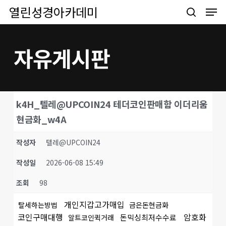
Men
Skip
열린성경아카데미
to
search
main
content
자유게시판
k4H_텔레@UPCOIN24 테더코인판매함 이더리움
현금화_w4A
작성자
텔레@UPCOIN24
작성일
2026-06-08 15:49
조회
98
개인지갑고가매입
탈세하는방법
금은돈현금화
코인구매대행
암호화
돈믹싱최저수수료
알트코인퀵거래