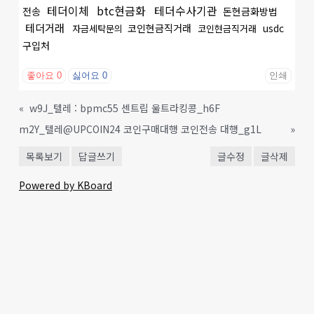
테더이체
btc현금화
테더수사기관
전송
돈현금화방법
테더거래
코인현금직거래
usdc
자금세탁문의
코인현금직거래
구입처
좋아요
0
싫어요
0
인쇄
«
w9J_텔레 : bpmc55 센트립 울트라킹콩_h6F
m2Y_텔레@UPCOIN24 코인구매대행 코인전송 대행_g1L
»
목록보기
답글쓰기
글수정
글삭제
Powered by KBoard