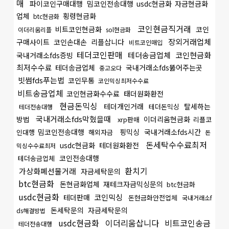
매
파이코인구매대행
밈코인전송대행
usdc현금화
자금현금화
업체
횡령현금화
btc현금화
코인현금직거래
비트코인현금화
코인
이더리움리플
sol현금화
장외거래업체
구매사이트
코인손대손
리플삽니다
비트코인매입
테더코인판매
테더송금업체
코인현금화
국내거래소fds증빙
최저수수료
테더송금업체
국내거래소fds뚫어주는곳
중고오다
빗썸fds푸는법
코인무통
코인믹싱최저수수료
비트송금업체
코인현금화수수료
태더원화환전
현금돈믹싱
테더개인거래
탈세하는
테더돈믹싱
테더전송대행
국내거래소fds막혔을때
방법
이더리움현금화
xrp판매
리플코
밈코인전송대행
핑믹싱
국내거래소fds시간
인대행
해외자금
돈
돈세탁수수료최저
usdc현금화
테더원화환전
믹싱수수료최저
코인전송대행
테더송금업체
환치기
가상화폐선물거래
자금세탁문의
btc현금화
돈현금화업체
재테크자금믹싱문의
btc현금화
usdc현금화
코인믹싱
테더판매
돈현금화안전업체
국내거래소f
돈세탁문의
자금세탁문의
ds해결방법
usdc현금화
이더리움삽니다
비트코인송금
테더전송대행