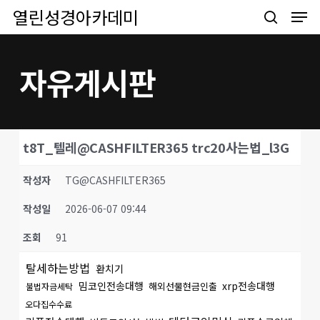
Men
Skip
열린성경아카데미
to
search
main
content
자유게시판
t8T_텔레@CASHFILTER365 trc20사는법_l3G
작성자
TG@CASHFILTER365
작성일
2026-06-07 09:44
조회
91
탈세하는방법
환치기
밈코인전송대행
xrp전송대행
해외선물현금인출
불법자금세탁
오다집수수료