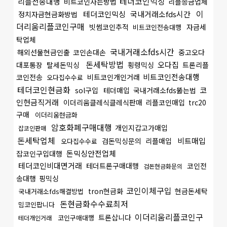
테더코인믹싱
리플전송대행
비트코인사는방법
리플송금업체
이
테더코인믹싱
국내거래소fds시간
정치자금현금화방법
더리움리플코인구매
빗썸코인추적
자금세
비트코인전송대행
탁업체
국내거래소fds시간
해외선물현금인출
코인손대손
중고오다
돈세탁방법
오다집
대포통장
탈세돈믹싱
횡령믹싱
트론리플
비트코인전송대행
코인전송
비트코인개인거래
오다집수수료
테더코인현금화
코
sol구입
테더매입
국내거래소fds뚫는법
인현금직거래
이더리움클레식클레식판매
리플코인매입
trc20
구매
이더리움현금화
암호화폐구매대행
개인지갑고가매입
잡코인판매
돈세탁업체
비트매입
검돈믹싱문의
리플매입
오다집수수료
돈믹싱안전업체
잡코인구입대행
테더코인비대면거래
테더트론구매대행
코인전
검돈현금화문의
송대행
핑믹싱
코인이체구입
tron현금화
현금돈세탁
국내거래소fds해결방법
돈현금화수수료최저
밈코인팝니다
이더리움리플코인구
트론삽니다
코인구매대행
테더개인거래