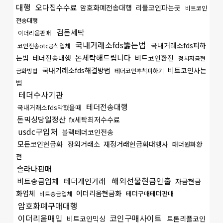
대행
오다집수수료
암호화폐전송대행
리플코인파는곳
비트코인
전송대행
검돈세탁
이더리움판매
국내거래소fds뚫는법
국내거래소fds피하
코인전송otc공식업체
돈세탁해드립니다
는법
테더전송대행
비트코인환전
정치자금현
국내거래소fds해결방법
비트코인사는
금화방법
테더코인추척피하기
법
테더수사기관
테더전송대행
국내거래소fds막혔을때
돈믹싱당일정산
fx세탁최저수수료
usdc구입처
블랙테더코인전송
모든코인현금화
장외거래소
재정거래현금화대행사
태더원화환
전
솔라나판매
해외선물현금인출
비트송금업체
테더개인거래
자금현금
화업체
이더리움현금화
테더구매테더판매
비트송금업체
암호화폐구매대행
이더리움매입
코인구매사이트
비트코인믹싱
트론리플코인