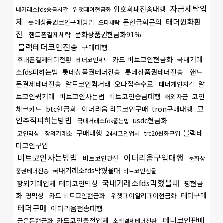
자금세탁업
암호화폐전송대행
내거래소fds송금시간
위챗페이현금화
체
태더원화환
돈현금화문의
롯데상품권코인구매방법
오다세탁
전
문화상품권현금화91%
핸드폰결제세탁
블랙테더코인전송
구매대행
카드 비트코인현금화
국내거래
휴대폰결제테더전환
테더코인세탁
소fds피하는법
롯데상품권테더전송
롯데상품권테더전송
핸드
폰결제테더전송
알트코인퀵거래
오다집수수료
알
테더개인지갑
트코인퀵거래
비트코인사는법
비트코인송금대행
코인
해외자금
코
체크카드
btc현금화
이더리움 리플코인구매
tron구매대행
인추적피하는방법
usdc현금화
국내거래소fds뚫는법
구매대행
블랙테
코인믹싱
장외거래소
24시코인업체
trc20원화구입
더코인구입
비트코인사는방법
이더리움구입대행
비트코인환전
문화상
국내거래소fds막혔을때
품권테더전송
비트코인선물
국내거래소fds막혔을때
장외거래업체
테더코인믹싱
핑현금
화
테더구매
핑믹싱
카드 비트코인현금화
위챗페이알리페이현금화
테더구매
이더리움전송대행
테더코인판매
카드코인충전업체
금은돈현금화
소액결제테더전환