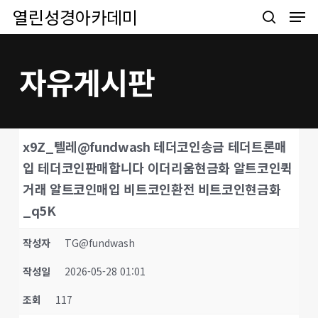
Men
Skip
열린성경아카데미
to
search
main
content
자유게시판
x9Z_텔레@fundwash 테더코인송금 테더트론매
입 테더코인판매합니다 이더리움현금화 알트코인퀵
거래 알트코인매입 비트코인환전 비트코인현금화
_q5K
작성자
TG@fundwash
작성일
2026-05-28 01:01
조회
117