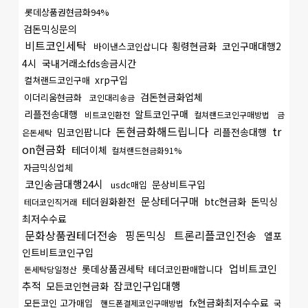
롯데상품권현금화94%
검돈믹싱문의
비트코인세탁
횡령현금화
코인구매대행2
바이낸스코인삽니다
4시
국내거래소fds송금시간
xrp구입
컬쳐랜드코인구매
검돈현금화업체
이더리움현금화
코인대리송금
리플전송대행
알트코인구매
비트코인환전
컬쳐랜드코인구매방법
금
돈현금화해드립니다
tr
밈코인팝니다
리플전송대행
은돈세탁
on현금화
테더이체
컬쳐랜드현금화91%
자금믹싱업체
코인송금대행24시
문상비트구입
usdc매입
문상테더구매
테더원화환전
btc현금화
돈믹싱
테더코인직거래
최저수수료
문화상품권테더전송
핑돈믹싱
트론리플코인전송
엘포
인트비트코인구입
업비트코인
롯데상품권세탁
테더코인판매합니다
돈세탁당일정산
추적
잡코인구입대행
모든코인현금화
fx현금화최저수수료
모든코인 고가매입
핸드폰결제코인구매방법
국