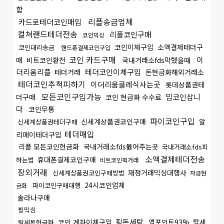
함
리플송금업체
카드로테더코인매입
컬쳐랜드테더전송
리플코인구매
코인믹싱
코인이체구입
소액결제테더구
코인대리송금
핸드폰결제코인구입
코인 카드구매
이
매
비트코인환전
국내거래소fds막혔을때
더리움리플
테더코인이체구입
테더거래
돈현금화해외거래소
테더코인추척피하기
이더리움클레식사는곳
롯데상품권테
모든코인구입가능
밈코인삽니
더구매
코인 현금화 수수료
다
코인무통
파이코인구입
신세계상품권코인구매
알
신세계상품권테더구매
테더매입
리페이테더구입
리플 모든코인현금화
국내거래소fds뚫어주는곳
국내거래소fds피
소액결제테더전송
휴대폰결제코인구매
하는법
비트코인퀵거래
장외거래
재정거래믹싱대행사
신세계상품권코인구매방법
자금현
24시코인업체
파이코인구매대행
금화
솔라나구매
핑믹싱
핑돈세탁
코인 계좌이체구입
엘포인트93%
탈세
탈세돈현금화