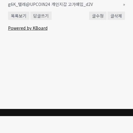
g6K_텔레@UPCOIN24 개인지갑 고가매입_d2V
»
목록보기
답글쓰기
글수정
글삭제
Powered by KBoard
생명의 말씀을 통한 한국교회
의 개혁과 성도의 삶의 갱신