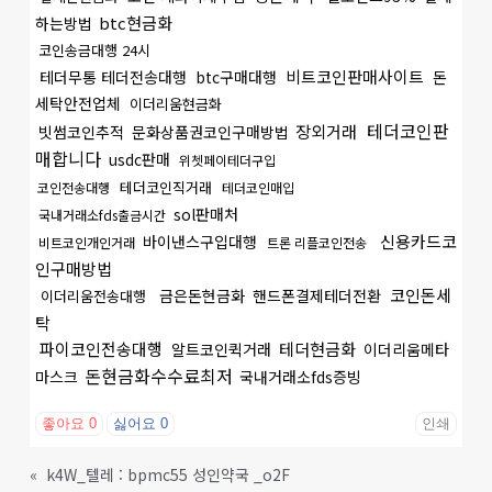
btc현금화
하는방법
코인송금대행 24시
비트코인판매사이트
테더무통 테더전송대행
btc구매대행
돈
세탁안전업체
이더리움현금화
테더코인판
장외거래
빗썸코인추적
문화상품권코인구매방법
매합니다
usdc판매
위쳇페이테더구입
테더코인직거래
코인전송대행
테더코인매입
sol판매처
국내거래소fds출금시간
신용카드코
바이낸스구입대행
비트코인개인거래
트론 리플코인전송
인구매방법
코인돈세
금은돈현금화
핸드폰결제테더전환
이더리움전송대행
탁
파이코인전송대행
테더현금화
알트코인퀵거래
이더리움메타
돈현금화수수료최저
마스크
국내거래소fds증빙
좋아요
0
싫어요
0
인쇄
«
k4W_텔레 : bpmc55 성인약국 _o2F