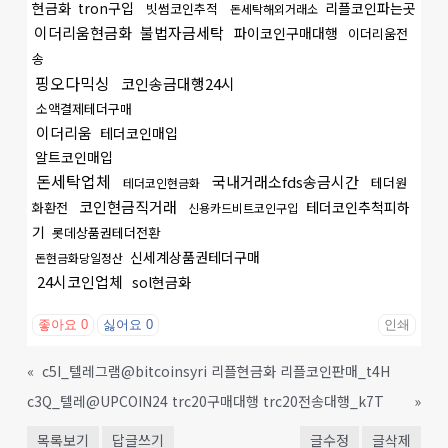
현금화
tron구입
리플코인파는곳
빗썸코인추적
돈세탁해외거래소
이더리움현금화
불법자금세탁
파이코인구매대행
이더리움전
송
핑오다믹싱
코인송금대행24시
소액결제테더구매
이더리움
테더코인매입
알트코인매입
돈세탁업체
국내거래소fds송금시간
테더원
테더코인현금화
코인현금직거래
테더코인추척피하
화환전
신용카드비트코인구입
기
롯데상품권테더전환
신세계상품권테더구매
돈현금화당일정산
24시코인업체
sol현금화
좋아요
0
싫어요
0
인쇄
«
c5I_텔레그램@bitcoinsyri 리플현금화 리플코인판매_t4H
c3Q_텔레@UPCOIN24 trc20구매대행 trc20전송대행_k7T
»
목록보기
답글쓰기
글수정
글삭제