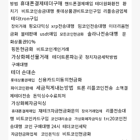
휴대폰결제테더구매
방법
핸드폰결제매입
테더원화환전
환
치기
비트코인송금대행
롯데상품권비트코인구입
리플송금업체
테더tron구입
핑오다믹싱
xrp전송대행
밈코인전송대행
이더리움현
장외거래
솔라나전송대행
금화
블테판매
usdt매입
문
모든코인현금화
화상품권91%
핑돈현금화
비트코인개인거래
가상화폐선물거래
테더트론파는곳
정치자금세탁방법
구매대행
테더 손대손
신용카드미동의현금화
롯데상품권매입
세금적게내는방법
트론 리플코인전송
소액결
파이코인판매
제테더전송
돈믹싱수수료최저
가상화폐자금믹싱
재테크자금현금화문의
리플전송대
휴대폰결제매입
장외거래업체
행
비트코인카드구입
trc20코인전
코인대리송금
가상화폐자금믹싱
송대행
코인 구매대행 24시
테더코인세탁
비트코인현금화
자금현금화업체
코인돈믹싱