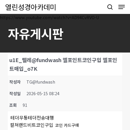
Men
Skip
열린성경아카데미
to
search
main
https://www.youtube.com/watch?v=AD94CvRVO-U
content
자유게시판
u1E_텔레@fundwash 엘포인트코인구입 엘포인
트매입_o7K
작성자
TG@fundwash
작성일
2026-05-15 08:24
조회
91
테더무통테더전송대행
컬쳐랜드비트코인구입
코인 카드구매