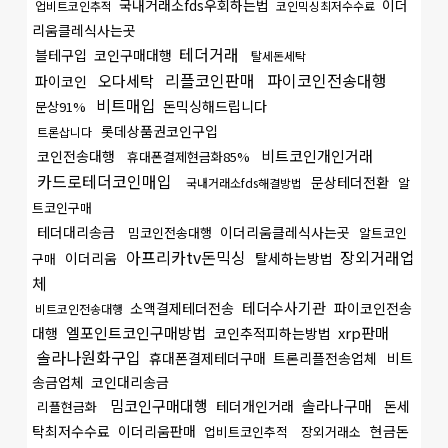
국내거래소fds우회하는법
이더
업비트코인추적
코인믹싱최저수수료
리움클레식사는곳
테더거래
블테구입
코인구매대행
탈세돈세탁
리플코인판매
파이코인전송대행
오다세탁
파이코인
비트매입
돈믹싱해드립니다
문상91%
롯데상품권코인구입
트론삽니다
비트코인개인거래
코인전송대행
휴대폰결제현금화85%
카드로테더코인매입
문상테더전환
알
국내거래소fds해결방법
트코인구매
테더대리송금
이더리움클레식사는곳
밈코인전송대행
알트코인
아프리카tv돈믹싱
장외거래업
이더리움
탈세하는방법
구매
체
테더수사기관
소액결제테더전송
파이코인전송
비트코인전송대행
엘포인트코인구매방법
xrp판매
대행
코인추적피하는방법
솔라나원화구입
휴대폰결제테더구매
트론리플전송업체
비트
송금업체
코인대리송금
밈코인구매대행
솔라나구매
테더개인거래
돈세
리플현금화
탁최저수수료
이더리움판매
현금돈
업비트코인추적
장외거래소