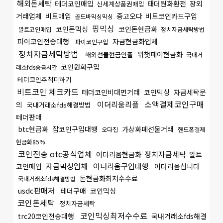
해외돈세탁
테더코인매입
태더원화환전
장외
신세계상품권매입
거래업체
비트매입
중고오다
비트코인카드구입
골드바믹싱믹싱
핑믹싱
코인돈믹싱
코인돈현금화
알트코인매입
정치자금세탁방법
파이코인전송대행
자금현금화업체
파이코인구입
정치자금세탁방법
위챗페이현금화
해외선물현금인출
국내거
코인원화구입
래소fds송금시간
테더코인추척피하기
비트코인 체크카드
테더코인비대면거래
코인믹싱
자금세탁문
소액결제코인구매
이더리움리플
의
국내거래소fds해결방법
테더판매
btc현금화
잡코인구입대행
가상화폐선물거래
오다집
핸드폰결제
현금화85%
코인전송 otc공식업체
정치자금세탁
이더리움현금화
알트
자금믹싱업체
이더리움구입대행
코인매입
이더리움삽니다
돈현금화최저수수료
국내거래소fds해결방법
usdc판매처
테더구매
코인믹싱
코인돈세탁
정치자금세탁
코인믹싱최저수수료
trc20코인전송대행
국내거래소fds해결