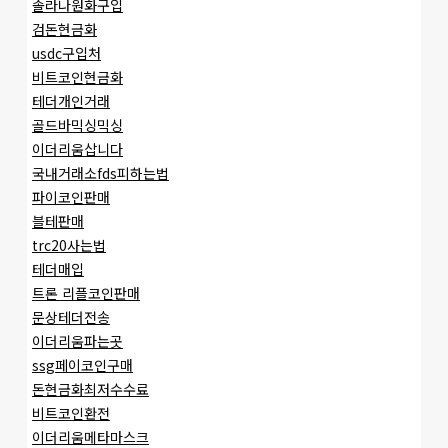
솔라나원화구입
검돈현금화
usdc구입처
비트코인현금화
테더개인거래
골드바믹싱믹싱
이더리움삽니다
국내거래소fds피하는법
파이코인판매
블테판매
trc20사는법
테더매입
트론 리플코인판매
문상테더전송
이더리움파는곳
ssg페이코인구매
돈현금화최저수수료
비트코인환전
이더리움메타마스크