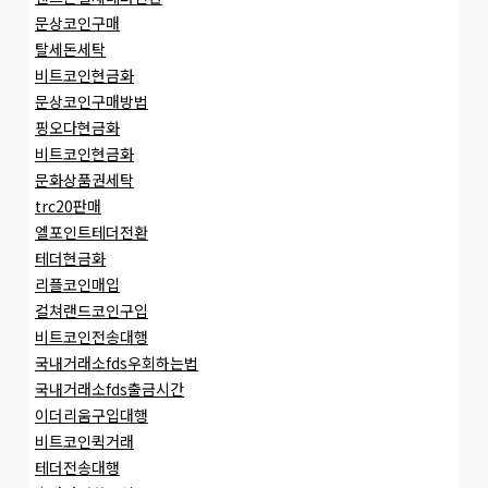
문상코인구매
탈세돈세탁
비트코인현금화
문상코인구매방법
핑오다현금화
비트코인현금화
문화상품권세탁
trc20판매
엘포인트테더전환
테더현금화
리플코인매입
컬쳐랜드코인구입
비트코인전송대행
국내거래소fds우회하는법
국내거래소fds출금시간
이더리움구입대행
비트코인퀵거래
테더전송대행