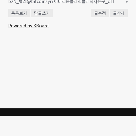
b2N_텔래@bitcoinsyri 이더리움클레식클레식사는곳_c1T
»
목록보기
답글쓰기
글수정
글삭제
Powered by KBoard
생명의 말씀을 통한 한국교회
의 개혁과 성도의 삶의 갱신