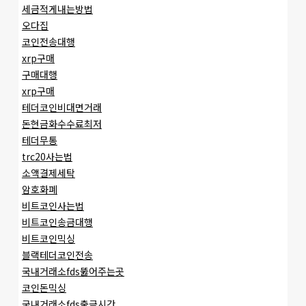
세금적게내는방법
오다집
코인전송대행
xrp구매
구매대행
xrp구매
테더코인비대면거래
돈현금화수수료최저
테더무통
trc20사는법
소액결제세탁
암호화폐
비트코인사는법
비트코인송금대행
비트코인믹싱
블랙테더코인전송
국내거래소fds뚫어주는곳
코인돈믹싱
국내거래소fds출금시간