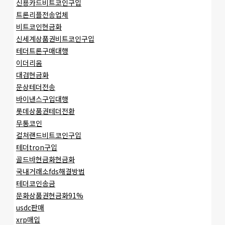
신용카드비트코인구입
트론리플전송업체
비트코인현금화
신세계상품권비트코인구입
테더트론구매대행
이더리움
대검현금화
문상테더전송
바이낸스구입대행
롯데상품권테더전환
무통코인
컬쳐랜드비트코인구입
테더tron구입
골드바현금화현금화
국내거래소fds해결방법
테더코인송금
문화상품권현금화91%
usdc판매
xrp매입