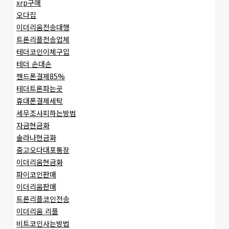
xrp구매
오다집
이더리움전송대행
트론리플전송업체
테더코인이체구입
테더 손대손
핸드폰결제85%
테더트론파는곳
휴대폰결제세탁
세무조사피하는방법
자금현금화
솔라나현금화
중고오다대포통장
이더리움현금화
파이코인판매
이더리움판매
트론리플코인전송
이더리움 리플
비트코인사는방법