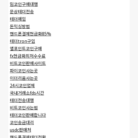
밈코인구매대행
문상테더전송
테더매입
돈믹싱방법
핸드폰결제현금화85%
테더tron구입
엘포인트코인구매
fx현금화최저수수료
비트코인판매사이트
파이코인사는곳
이더리움사는곳
24시코인업체
국내거래소fds시간
테더전송대행
비트코인사는법
테더코인판매합니다
코인송금대리
usdc판매처
핸드폰결제테더전환