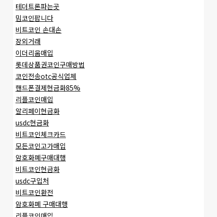
테더트론파는곳
밈코인팝니다
비트코인 손대손
장외거래
이더리움매입
롯데상품권코인구매방법
코인전송otc공식업체
핸드폰결제현금화85%
리플코인매입
알리페이현금화
usdc현금화
비트코인체크카드
모든코인고가매입
암호화폐구매대행
비트코인현금화
usdc구입처
비트코인환전
암호화폐 구매대행
리플코인매입