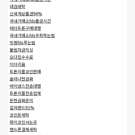
대검세탁
신세계상품권94%
국내거래소fds출금시간
테더트론구매대행
국내거래소fds우회하는법
빗썸fds푸는법
불법자금믹싱
오다집수수료
이더리움
트론리플코인판매
솔라나현금화
바이낸스전송대행
트론리플전송업체
돈현금화문의
컬쳐랜드91%
코인돈세탁
파이코인사는곳
핸드폰결제세탁