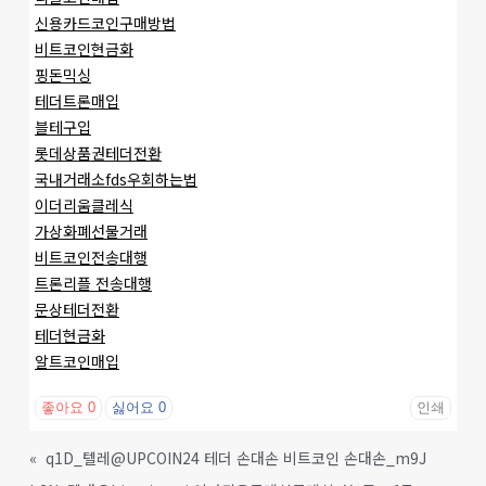
신용카드코인구매방법
비트코인현금화
핑돈믹싱
테더트론매입
블테구입
롯데상품권테더전환
국내거래소fds우회하는법
이더리움클레식
가상화폐선물거래
비트코인전송대행
트론리플 전송대행
문상테더전환
테더현금화
알트코인매입
좋아요
0
싫어요
0
인쇄
«
q1D_텔레@UPCOIN24 테더 손대손 비트코인 손대손_m9J