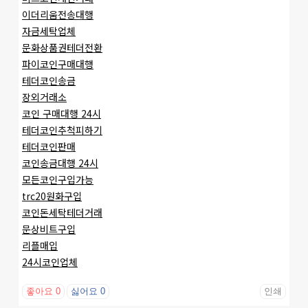
이더리움전송대행
자금세탁업체
문화상품권테더전환
파이코인구매대행
테더코인송금
장외거래소
코인 구매대행 24시
테더코인추척피하기
테더코인판매
코인송금대행 24시
모든코인구입가능
trc20원화구입
코인돈세탁테더거래
문상비트구입
리플매입
24시코인업체
좋아요
0
싫어요
0
인쇄