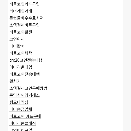
비트코인카드구입
테더개인거래
돈현금화수수료최저
소액결제비트구입
비트코인환전
코인이체
테더판매
비트코인세탁
trc20코인전송대행
이더리움매입
비트코인전송대행
환치기
소액결제코인구매방법
돈믹싱해외거래소
핑오다믹싱
테더송금업체
비트코인 카드구매
이더리움클레식
코인이체구입