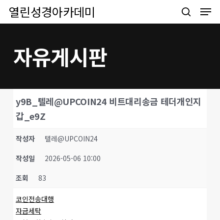
Men
Skip
열린성경아카데미
to
search
main
content
자유게시판
y9B_텔레@UPCOIN24 비트대리송금 테더개인지
갑_e9Z
작성자
텔레@UPCOIN24
작성일
2026-05-06 10:00
조회
83
코인전송대행
자금세탁