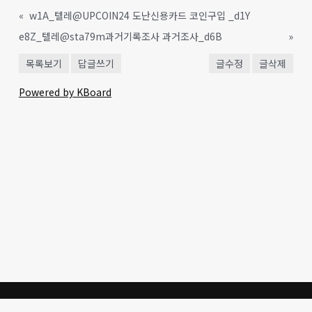
«
w1A_텔레@UPCOIN24 도난신용카드 코인구입 _d1Y
e8Z_텔레@sta79m과거기록조사 과거조사_d6B
»
목록보기
답글쓰기
글수정
글삭제
Powered by KBoard