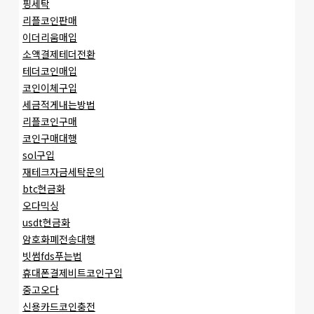
핑세탁
리플코인판매
이더리움매입
소액결제테더전환
테더코인매입
코인이체구입
세금적게내는방법
리플코인구매
코인구매대행
sol구입
재테크자금세탁문의
btc현금화
오다믹싱
usdt현금화
암호화폐전송대행
빗썸fds푸는법
휴대폰결제비트코인구입
중고오다
신용카드코인충전