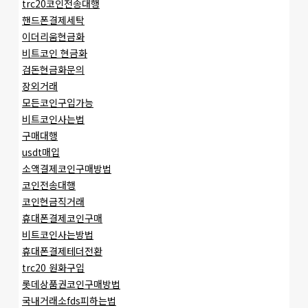
trc20코인전송대행
핸드폰결제세탁
이더리움현금화
비트코인 현금화
검돈현금화문의
장외거래
모든코인구입가능
비트코인사는법
구매대행
usdt매입
소액결제코인구매방법
코인전송대행
코인현금직거래
휴대폰결제코인구매
비트코인사는방법
휴대폰결제테더전환
trc20 원화구입
롯데상품권코인구매방법
국내거래소fds피하는법