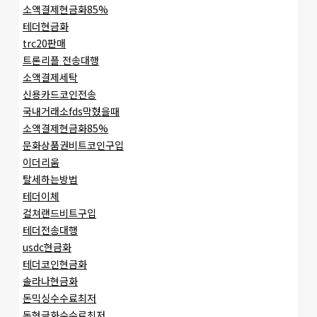
소액결제현금화85%
테더현금화
trc20판매
트론리플 전송대행
소액결제세탁
신용카드코인전송
국내거래소fds막혔을때
소액결제현금화85%
문화상품권비트코인구입
이더리움
탈세하는방법
테더이체
컬쳐랜드비트구입
테더전송대행
usdc현금화
테더코인현금화
솔라나현금화
돈믹싱수수료최저
돈현금화수수료최저