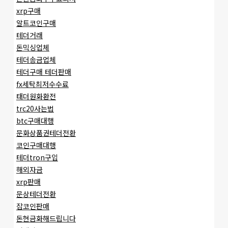
xrp구매
알트코인구매
테더거래
돈믹싱업체
테더송금업체
테더구매 테더판매
fx세탁최저수수료
태더원화환전
trc20사는법
btc구매대행
문화상품권테더전환
코인구매대행
테더tron구입
해외자금
xrp판매
문상테더전환
잡코인판매
돈현금화해드립니다