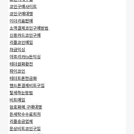
코인구매사이트
코인구매대행
이더리움판매
소액결제코인구매방법
신용카드코인구매
리플코인매입
자금믹싱
아프리카tv돈믹싱
테더원화환전
파이코인
테더트론현금화
핸드폰결제비트구입
탈세하는방법
비트매입
암호화폐 구매대행
돈세탁수수료최저
리플송금업체
문상비트코인구입