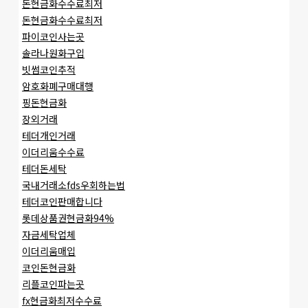
돈현금화수수료최저
돈현금화수수료최저
파이코인사는곳
솔라나원화구입
빗썸코인추적
암호화폐구매대행
핑돈현금화
장외거래
테더개인거래
이더리움수수료
테더돈세탁
국내거래소fds우회하는법
테더코인판매합니다
롯데상품권현금화94%
자금세탁업체
이더리움매입
코인돈현금화
리플코인파는곳
fx현금화최저수수료