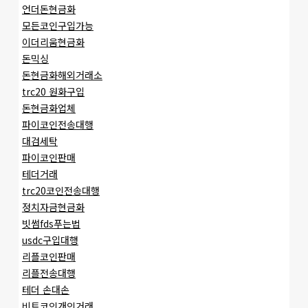
언더돈현금화
모든코인구입가능
이더리움현금화
돈믹싱
돈현금화해외거래소
trc20 원화구입
돈현금화업체
파이코인전송대행
대검세탁
파이코인판매
테더거래
trc20코인전송대행
정치자금현금화
빗썸fds푸는법
usdc구입대행
리플코인판매
리플전송대행
테더 손대손
비트코인개인거래